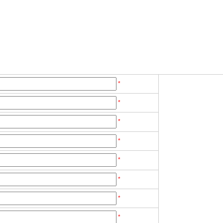
*
*
*
*
*
*
*
*