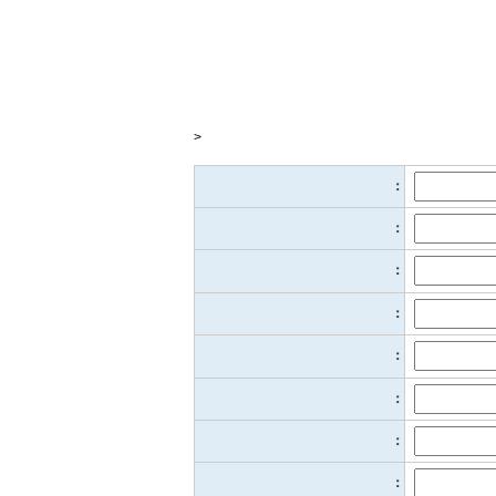
>
：
：
：
：
：
：
：
：